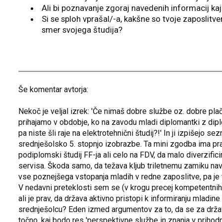
Ali bi poznavanje zgoraj navedenih informacij kaj
Si se sploh vprašal/-a, kakšne so tvoje zaposlitve
smer svojega študija?
Še komentar avtorja:
Nekoč je veljal izrek: 'Če nimaš dobre službe oz. dobre plače
prihajamo v obdobje, ko na zavodu mladi diplomantki z diplo
pa niste šli raje na elektrotehnični študij?!' In ji izpišejo
srednješolsko 5. stopnjo izobrazbe. Ta mini zgodba ima p
podiplomski študij FF-ja ali celo na FDV, da malo diverzifici
servisa. Škoda samo, da težava kljub triletnemu zamiku nav
vse poznejšega vstopanja mladih v redne zaposlitve, pa je
V nedavni preteklosti sem se (v krogu precej kompetentnih lj
ali je prav, da država aktivno pristopi k informiranju mladine p
srednješolcu? Eden izmed argumentov za to, da se za držav
točno, kaj bodo res 'perspektivne službe in znanja v prihodn