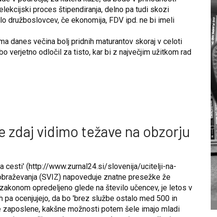
lekcijski proces štipendiranja, delno pa tudi skozi
lo družboslovcev, če ekonomija, FDV ipd. ne bi imeli
ma danes večina bolj pridnih maturantov skoraj v celoti
o verjetno odločil za tisto, kar bi z največjim užitkom rad
e zdaj vidimo težave na obzorju
a cesti' (http://www.zurnal24.si/slovenija/ucitelji-na-
zobraževanja (SVIZ) napoveduje znatne presežke že
 zakonom opredeljeno glede na število učencev, je letos v
ih pa ocenjujejo, da bo 'brez službe ostalo med 500 in
že zaposlene, kakšne možnosti potem šele imajo mladi