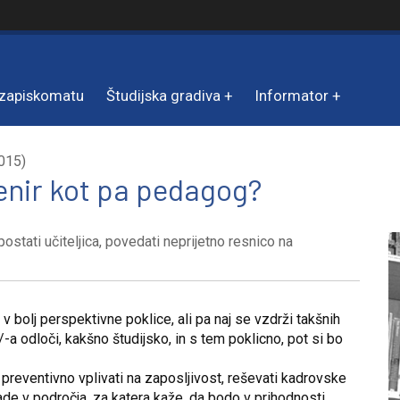
zapiskomatu
Študijska gradiva
Informator
2015)
ženir kot pa pedagog?
postati učiteljica, povedati neprijetno resnico na
 v bolj perspektivne poklice, ali pa naj se vzdrži takšnih
m/-a odloči, kakšno študijsko, in s tem poklicno, pot si bo
preventivno vplivati na zaposljivost, reševati kadrovske
ade v področja, za katera kaže, da bodo v prihodnosti