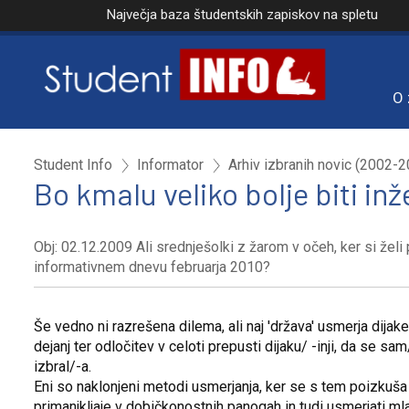
Največja baza študentskih zapiskov na spletu
O 
Student Info
Informator
Arhiv izbranih novic (2002-
Bo kmalu veliko bolje biti in
Obj: 02.12.2009 Ali srednješolki z žarom v očeh, ker si želi 
informativnem dnevu februarja 2010?
Še vedno ni razrešena dilema, ali naj 'država' usmerja dijake
dejanj ter odločitev v celoti prepusti dijaku/ -inji, da se sa
izbral/-a.
Eni so naklonjeni metodi usmerjanja, ker se s tem poizkuša 
primanjkljaje v dobičkonostnih panogah in tudi usmerjati ml