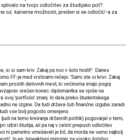
 vplivalo na tvojo odločitev za študijsko pot?
ne oz. karierne možnosti, preden si se odločil/-a za
, si si sam kriv. Zakaj pa nisi v šolo hodil!' Danes
mo FF-ja med vrsticami rečejo: 'Sami ste si krivi. Zakaj
 seznam prostih delovnih mest, ki večinoma imajo pogoj
ravzaprav srečen konec: diplomantka se vpiše na
ra svoj 'portfolio' znanj. In dela preko študentskega
adno ne izgine. Da tudi država čuti finančne izgube zaradi
 tudi vse bolj pogosto omenjeno.
udi na temo kreiranja državnih politik) pogovarjal o temi,
ri izbiri študija, ali pa naj v celoti prepusti odločitev
o ni pametno vmešavati je bil, da morda ne vemo najbolj
osti'. In en hipeaktivni minister za visoko šolstvo