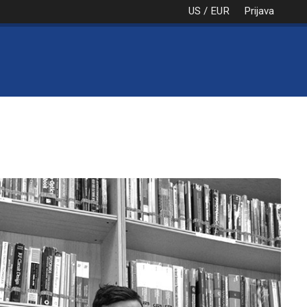
US / EUR
Prijava
NAROČILO
VAŠA KOŠARICA JE PRA