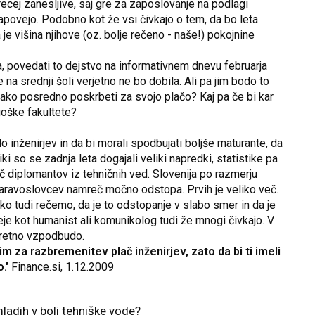
ecej zanesljive, saj gre za zaposlovanje na podlagi
napovejo. Podobno kot že vsi čivkajo o tem, da bo leta
e višina njihove (oz. bolje rečeno - naše!) pokojnine
ica, povedati to dejstvo na informativnem dnevu februarja
 na srednji šoli verjetno ne bo dobila. Ali pa jim bodo to
er tako posredno poskrbeti za svojo plačo? Kaj pa če bi kar
goške fakultete?
 inženirjev in da bi morali spodbujati boljše maturante, da
i so se zadnja leta dogajali veliki napredki, statistike pa
č diplomantov iz tehničnih ved. Slovenija po razmerju
 naravoslovcev namreč močno odstopa. Prvih je veliko več.
ko tudi rečemo, da je to odstopanje v slabo smer in da je
eje kot humanist ali komunikolog tudi že mnogi čivkajo. V
kretno vzpodbudo.
m za razbremenitev plač inženirjev, zato da bi ti imeli
.'
Finance.si, 1.12.2009
mladih v bolj tehniške vode?