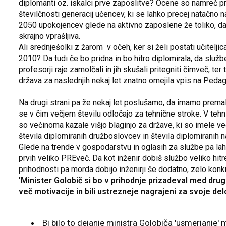
diplomanti oz. iskalci prve zaposlitve? Ocene so namreč pr
številčnosti generacij učencev, ki se lahko precej natačno 
2050 upokojencev glede na aktivno zaposlene že toliko, da j
skrajno vprašljiva.
Ali srednješolki z žarom v očeh, ker si želi postati učitelj
2010? Da tudi če bo pridna in bo hitro diplomirala, da službe
profesorji raje zamolčali in jih skušali pritegniti čimveč, t
država za naslednjih nekaj let znatno omejila vpis na Peda
Na drugi strani pa že nekaj let poslušamo, da imamo premalo
se v čim večjem številu odločajo za tehnične stroke. V tehnik
so večinoma kazale višjo blaginjo za države, ki so imele ve
števila diplomiranih družboslovcev in števila diplomiranih
Glede na trende v gospodarstvu in oglasih za službe pa lah
prvih veliko PREveč. Da kot inženir dobiš službo veliko hitr
prihodnosti pa morda dobijo inženirji še dodatno, zelo kon
'Minister Golobič si bo v prihodnje prizadeval med drugi
več motivacije in bili ustrezneje nagrajeni za svoje delo
Bi bilo to dejanje ministra Golobiča 'usmerjanje' 