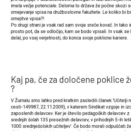
imela večje potenciale. Deloma to država že počne skozi se
omejevanje vpisa na družboslovne fakultete. Le koliko bi bi
omejitve vpisa?!
Po drugi strani je vsak rad sam svoje sreče kovač. In tako i
prosto pot, da se odločijo, kam se bodo vpisali. In vsak se b
delal, po vsej verjetnosti, do konca svoje poklicne kariere.
Kaj pa, če za določene poklice ž
?
V Žurnalu smo lahko pred kratkim zasledili članek 'Učitelji n
cesti-149987, 22.11.2009), v katerem Sindikat vzgoje in i
zaposlenih delavcev. Ker je število pedagoških delavcev z
srednjih šolah 135 presežnih delavcev, v prihodnjih 5-ih let
1000 srednješolskih učiteljev'. Če bodo morali odpuščati 