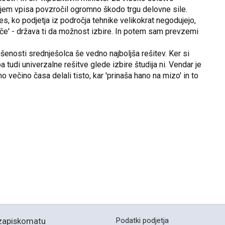
njem vpisa povzročil ogromno škodo trgu delovne sile.
, ko podjetja iz področja tehnike velikokrat negodujejo,
lišče' - država ti da možnost izbire. In potem sam prevzemi
šenosti srednješolca še vedno najboljša rešitev. Ker si
tudi univerzalne rešitve glede izbire študija ni. Vendar je
večino časa delali tisto, kar 'prinaša hano na mizo' in to
zapiskomatu
Podatki podjetja