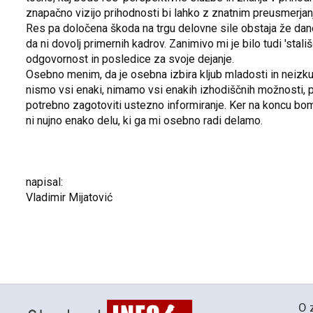
znapačno vizijo prihodnosti bi lahko z znatnim preusmerja
Res pa določena škoda na trgu delovne sile obstaja že danes
da ni dovolj primernih kadrov. Zanimivo mi je bilo tudi 'sta
odgovornost in posledice za svoje dejanje.
Osebno menim, da je osebna izbira kljub mladosti in neizku
nismo vsi enaki, nimamo vsi enakih izhodiščnih možnosti, pa 
potrebno zagotoviti ustezno informiranje. Ker na koncu bomo 
ni nujno enako delu, ki ga mi osebno radi delamo.
napisal:
Vladimir Mijatović
O 