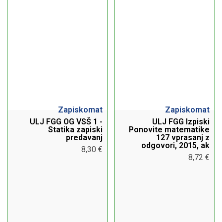
Petra Kerčmar
(5)
Janez Mikec
(1)
Jasmina Vesel
(4)
Jasna
(1)
Špela
(4)
Tomaž Zupančič
(2)
Društvo študentov biologije
(1)
Zapiskomat
Zapiskomat
Jan Kocbek & Tina Jert
(1)
ULJ FGG OG VSŠ 1 -
ULJ FGG Izpiski
B. Sodja
(2)
Statika zapiski
Ponovite matematike
predavanj
127 vprasanj z
SK
(1)
odgovori, 2015, ak
8,30 €
Rok & Anže
(1)
8,72 €
Viktor Pilko
(1)
Karmen Jazbec
(4)
Lea Šalehar
(1)
dr. Rado Flajs
(1)