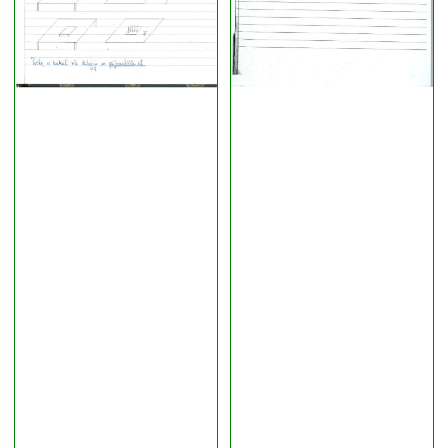
Dejan Pehlić
(11)
Sanja Čuk
(9)
Vovk
(1)
Anja Lavrič
(3)
Urša Andromako
(15)
Matej Grudnik
(4)
Barbara Marinček
(2)
Ajda Pfifer
(1)
Alja Koštomaj
(1)
Maja Mohorovič
(25)
Lea Retelj
(26)
Teja Vidmar
(7)
dr. Mirko Vintar
(3)
Gabrijela Homerca
(1)
Nataša
(7)