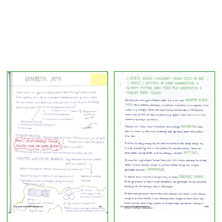
Helena Cah
(3)
Vinko Potočnik, Igor Bahovec
(1)
Tanja
(2)
Tjaša Pukl
(1)
Nataša Vodončnik
(1)
Dušan Kočar, Boštjan Savšek
(1)
dr. Vinko Potočnik
(1)
Dejan Jenko
(1)
Žiga Gosar
(1)
dr. Žiga Turk
(1)
dr. Franci Steinman, dr. Primož Banovec
(1)
Tadej Mirkac
(1)
M. Končina
(1)
Žiga Zadnik
(2)
Janez Dolžan
(1)
Nika Ilovar
(1)