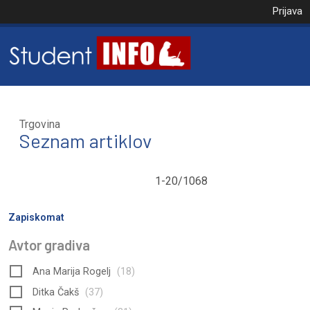
Prijava
NAROČILO
Trgovina
VAŠA KOŠARICA JE
Seznam artiklov
1-20/1068
Zapiskomat
Avtor gradiva
Ana Marija Rogelj
(18)
Ditka Čakš
(37)