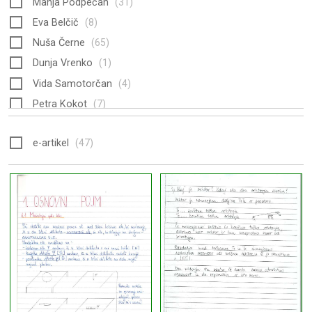
Manja Podpečan
(31)
Eva Belčič
(8)
Nuša Černe
(65)
Dunja Vrenko
(1)
Vida Samotorčan
(4)
Petra Kokot
(7)
Tinkara Belčič
(9)
e-artikel
(47)
Petra Žerdin
(51)
Maša Ambrožič
(9)
Irena Orožen
(29)
Urša Jerše
(6)
fgg-GP
(47)
Tina Milič
(24)
Jure Hojnik
(12)
Boštjan Hočevar
(24)
Vesna Šušman
(14)