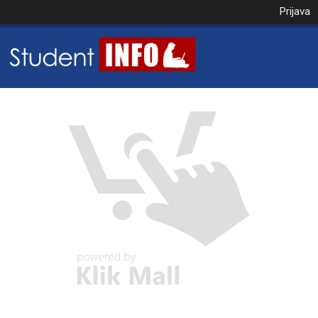
Prijava
NAROČILO
VAŠA KOŠARICA JE