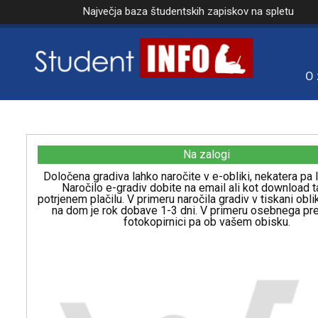
Največja baza študentskih zapiskov na spletu
O 
Na zalogi
Določena gradiva lahko naročite v e-obliki, nekatera pa l
Naročilo e-gradiv dobite na email ali kot download t
potrjenem plačilu. V primeru naročila gradiv v tiskani obl
na dom je rok dobave 1-3 dni. V primeru osebnega p
fotokopirnici pa ob vašem obisku.