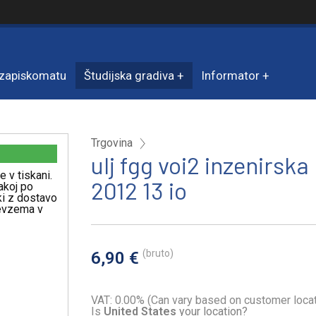
zapiskomatu
Študijska gradiva
Informator
Trgovina
ulj fgg voi2 inzenirsk
e v tiskani.
2012 13 io
akoj po
iki z dostavo
revzema v
(bruto)
6,90 €
VAT: 0.00% (Can vary based on customer locat
Is
United States
your location?