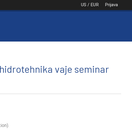
US / EUR
Prijava
NAROČILO
VAŠA KOŠARICA JE PRA
a hidrotehnika vaje seminar
ion).