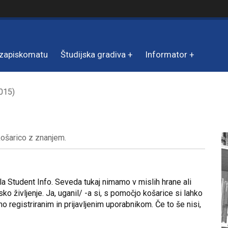
zapiskomatu
Študijska gradiva
Informator
2015)
košarico z znanjem.
a Student Info. Seveda tukaj nimamo v mislih hrane ali
o življenje. Ja, uganil/ -a si, s pomočjo košarice si lahko
 registriranim in prijavljenim uporabnikom. Če to še nisi,