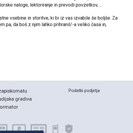
orske naloge, lektoriranje in prevodi povzetkov, ...
ne vsebine in storitve, ki bi iz vas izvabile še boljše. Za
 pa, da boš z njim lahko prihranil/-a veliko časa in,
zapiskomatu
Podatki podjetja
udijska gradiva
formator