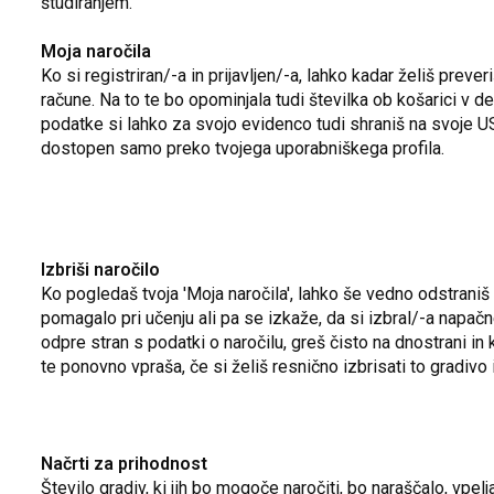
študiranjem.
Moja naročila
Ko si registriran/-a in prijavljen/-a, lahko kadar želiš prev
račune. Na to te bo opominjala tudi številka ob košarici v 
podatke si lahko za svojo evidenco tudi shraniš na svoje USB
dostopen samo preko tvojega uporabniškega profila.
Izbriši naročilo
Ko pogledaš tvoja 'Moja naročila', lahko še vedno odstraniš i
pomagalo pri učenju ali pa se izkaže, da si izbral/-a napačn
odpre stran s podatki o naročilu, greš čisto na dnostrani in k
te ponovno vpraša, če si želiš resnično izbrisati to gradivo i
Načrti za prihodnost
Število gradiv, ki jih bo mogoče naročiti, bo naraščalo, vpel