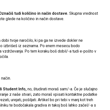
Označiš tudi količino in način dostave.
Skupna vrednost
ote glede na količino in način dostave.
a dobi tvoje naročilo, ki pa ga ne izvede dokler ne
vedno izbrišeš iz seznama. Po enem mesecu bodo
ga vzdrževanja. Po tem koraku boš dobil/-a tudi e-pošto v
očila.
 način.
i Student Info,
no, študirati moraš sam/-a. Če je slučajno
tiranje z naše stvari, zato moraš vpisati kontaktne podatke
ati, urejati, pošiljati. Artikel bo pri tebi v manj kot treh
alniku te bodočakala gradiva in takoj boš lahko začel/-a s