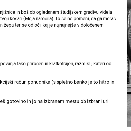
njižnice in boš ob ogledanem študijskem gradivu videla
 tvoji košari (Moja naročila). To še ne pomeni, da ga moraš
in žepa ter se odloči, kaj je najnujnejše v določenem
kupovanja tako priročen in kratkotrajen, razmisli, kateri od
cijski račun ponudnika (s spletno banko je to hitro in
 gotovino in jo na izbranem mestu ob izbrani uri