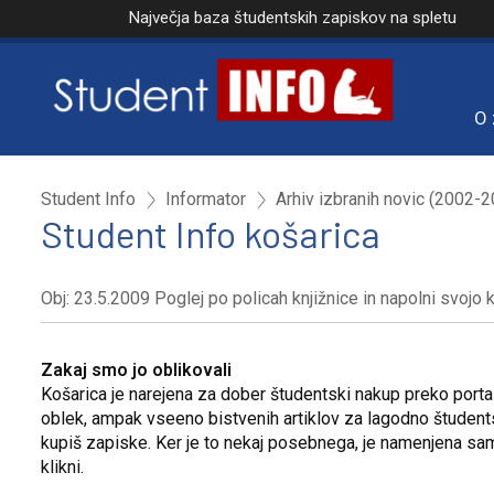
Največja baza študentskih zapiskov na spletu
O 
Student Info
Informator
Arhiv izbranih novic (2002-
Student Info košarica
Obj: 23.5.2009 Poglej po policah knjižnice in napolni svojo 
Zakaj smo jo oblikovali
Košarica je narejena za dober študentski nakup preko portal
oblek, ampak vseeno bistvenih artiklov za lagodno študentsk
kupiš zapiske. Ker je to nekaj posebnega, je namenjena samo
klikni.