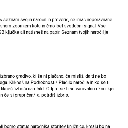
eriš seznam svojih naročil in preveriš, če imaš neporavnane
desnem zgornjem kotu in črno-bel svetlobni signal. Vse
 ključke ali natisneš na papir. Seznam tvojih naročil je
zbrano gradivo, ki še ni plačano, če misliš, da ti ne bo
ega. Klikneš na Podrobnosti/ Plačilo naročila in ko se ti
likneš 'izbriši naročilo'. Odpre se ti še varovalno okno, kjer
n če si prepričan/-a, potrdiš izbris.
jali bomo status naročnika storitev knjižnice, kmalu bo na