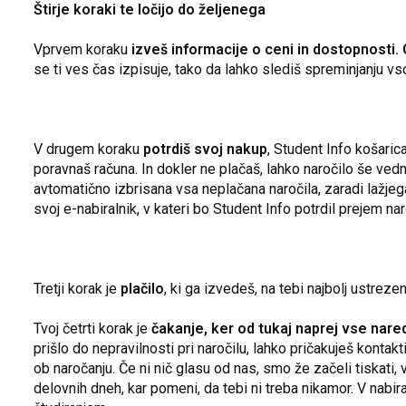
Štirje koraki te ločijo do željenega
Vprvem koraku
izveš informacije o ceni in dostopnosti. 
se ti ves čas izpisuje, tako da lahko slediš spreminjanju vs
V drugem koraku
potrdiš svoj nakup
, Student Info košaric
poravnaš računa. In dokler ne plačaš, lahko naročilo še 
avtomatično izbrisana vsa neplačana naročila, zaradi lažje
svoj e-nabiralnik, v kateri bo Student Info potrdil prejem nar
Tretji korak je
plačilo
, ki ga izvedeš, na tebi najbolj ustrezen
Tvoj četrti korak je
čakanje, ker od tukaj naprej vse nared
prišlo do nepravilnosti pri naročilu, lahko pričakuješ kontak
ob naročanju. Če ni nič glasu od nas, smo že začeli tiskati, vez
delovnih dneh, kar pomeni, da tebi ni treba nikamor. V nabir