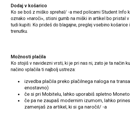
Dodaj v košarico
Ko se boš z miško sprehal/ -a med policami Student Info k
oznako »naroči«, stisni gumb na miški in artikel bo pristal v
tudi kupiti. Ko prideš do blagajne, preglej vsebino košarice 
trenutku.
Možnosti plačila
Ko stojiš v navidezni vrsti, ki je pri nas ni, zato je ta način 
načino vplačila ti najbolj ustreza:
izvedba plačila preko plačilnega naloga na transak
enostavno)
če si pri Mobitelu, lahko uporabiš spletno Moneto
če pa ne zaupaš modernim izumom, lahko prineseš
zamenjaš za artikel, ki si ga naročil/ -a