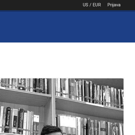
US / EUR
Prijava
NAROČILO
VAŠA KOŠARICA JE PRA