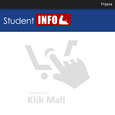
Prijava
NAROČILO
VAŠA KOŠARICA JE