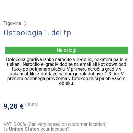
Trgovina
Osteologia 1. del tp
Na zalogi
Določena gradiva lahko naročite v e-obliki, nekatera pa le v
tiskani. Naročilo e-gradiv dobite na email ali kot download
takoj po potrjenem plačilu. V primeru naročila gradiv v
tiskani obliki z dostavo na dom je rok dobave 1-3 dni. V
primeru osebnega prevzema v fotokopirnici pa ob vašem
obisku.
(bruto)
9,28 €
VAT: 0.00% (Can vary based on customer location).
Is
United States
your location?