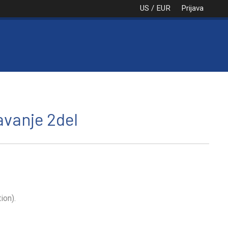
US / EUR
Prijava
NAROČILO
VAŠA KOŠARICA JE PRA
avanje 2del
ion).