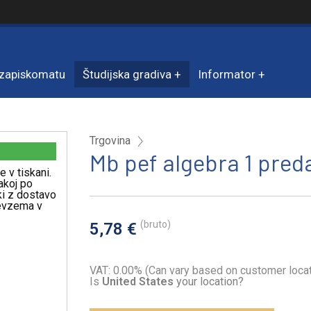
zapiskomatu
Študijska gradiva
Informator
Trgovina
Mb pef algebra 1 pred
e v tiskani.
akoj po
iki z dostavo
revzema v
(bruto)
5,78 €
VAT: 0.00% (Can vary based on customer locat
Is
United States
your location?