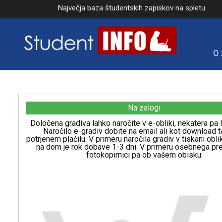
Največja baza študentskih zapiskov na spletu
O 
Na zalogi
Določena gradiva lahko naročite v e-obliki, nekatera pa l
Naročilo e-gradiv dobite na email ali kot download t
potrjenem plačilu. V primeru naročila gradiv v tiskani obl
na dom je rok dobave 1-3 dni. V primeru osebnega p
fotokopirnici pa ob vašem obisku.