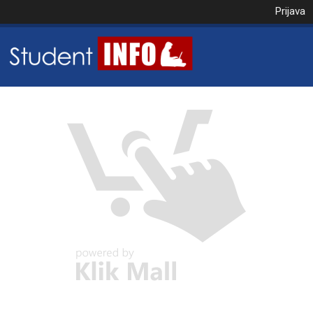
Prijava
NAROČILO
VAŠA KOŠARICA JE