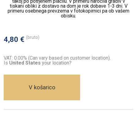
takoj po potrjenem plačilu. V primeru naročila gradiv v
tiskani obliki z dostavo na dom je rok dobave 1-3 dni. V
primeru osebnega prevzema v fotokopirnici pa ob vašem
obisku.
(bruto)
4,80 €
VAT: 0.00% (Can vary based on customer location).
Is
United States
your location?
V košarico