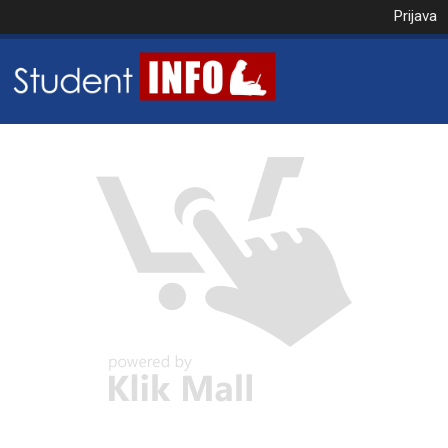
Prijava
NAROČILO
VAŠA KOŠARICA JE