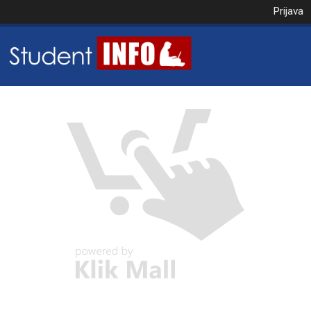
Prijava
NAROČILO
VAŠA KOŠARICA JE