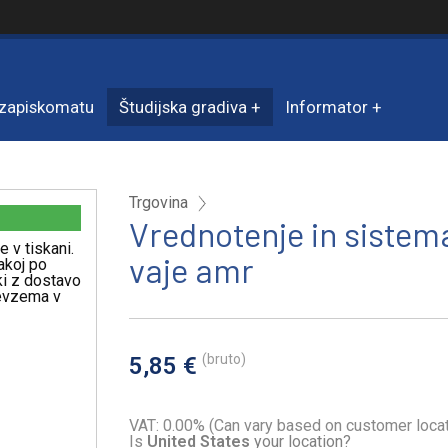
zapiskomatu
Študijska gradiva
Informator
Trgovina
Vrednotenje in sistem
e v tiskani.
vaje amr
akoj po
iki z dostavo
revzema v
(bruto)
5,85 €
VAT: 0.00% (Can vary based on customer locat
Is
United States
your location?