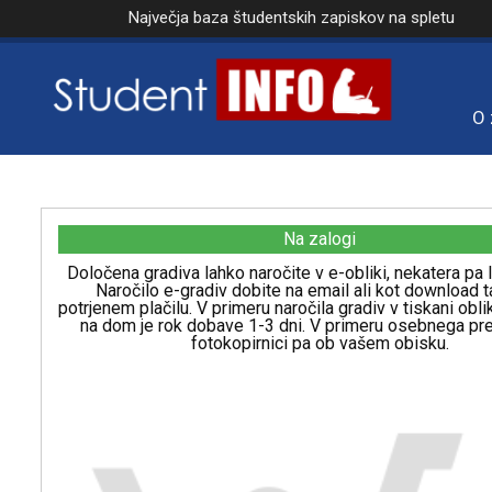
Največja baza študentskih zapiskov na spletu
O 
Na zalogi
Določena gradiva lahko naročite v e-obliki, nekatera pa l
Naročilo e-gradiv dobite na email ali kot download t
potrjenem plačilu. V primeru naročila gradiv v tiskani obl
na dom je rok dobave 1-3 dni. V primeru osebnega p
fotokopirnici pa ob vašem obisku.