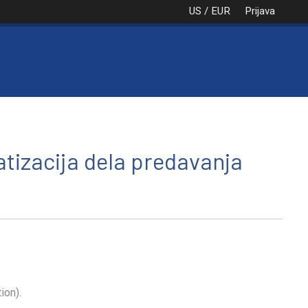
US / EUR
Prijava
NAROČILO
VAŠA KOŠARICA JE PRA
atizacija dela predavanja
ion).