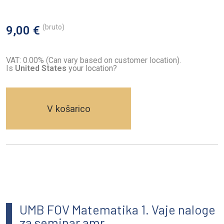
(bruto)
9,00 €
VAT: 0.00% (Can vary based on customer location).
Is
United States
your location?
V košarico
UMB FOV Matematika 1. Vaje naloge
za seminar amr