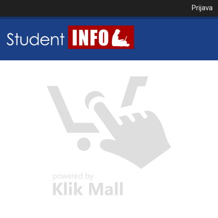
Prijava
NAROČILO
VAŠA KOŠARICA JE