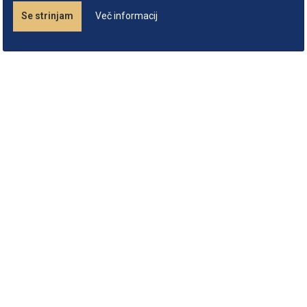
Se strinjam
Več informacij
O zapiskomatu
Podatki podjetja
Študijska gradiva
Informator
Slovenia
kopirnica.pika@gmail.com
00386 41 389 898
http://www.student-info.net