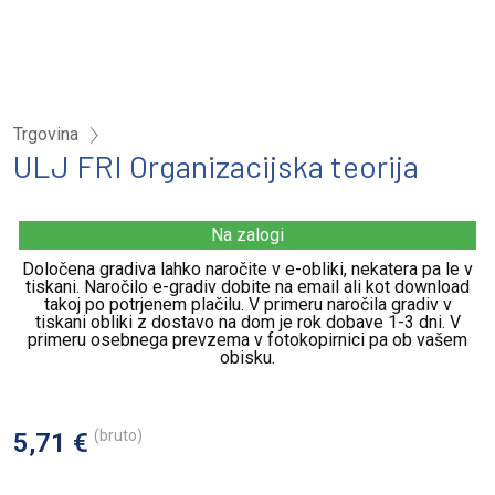
Trgovina
ULJ FRI Organizacijska teorija
Na zalogi
Določena gradiva lahko naročite v e-obliki, nekatera pa le v
tiskani. Naročilo e-gradiv dobite na email ali kot download
takoj po potrjenem plačilu. V primeru naročila gradiv v
tiskani obliki z dostavo na dom je rok dobave 1-3 dni. V
primeru osebnega prevzema v fotokopirnici pa ob vašem
obisku.
(bruto)
5,71 €