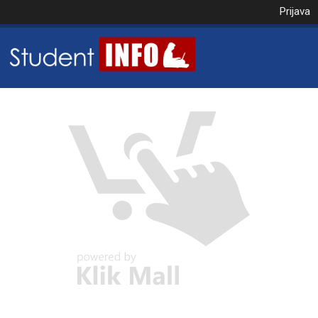
Prijava
NAROČILO
VAŠA KOŠARICA JE