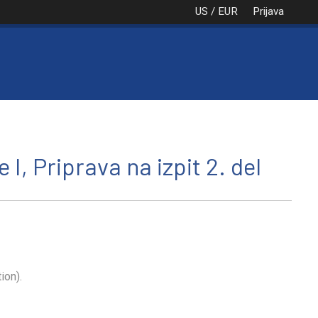
US / EUR
Prijava
NAROČILO
VAŠA KOŠARICA JE PRA
I, Priprava na izpit 2. del
ion).