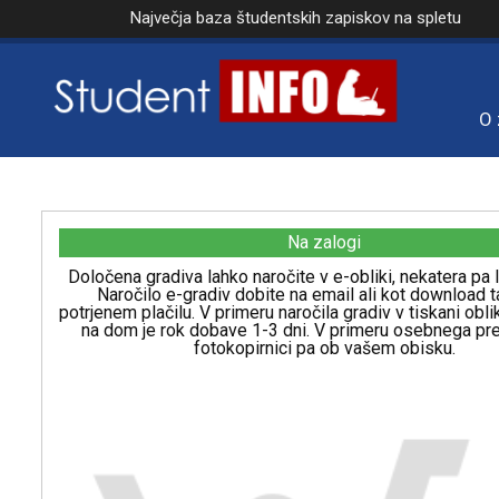
Največja baza študentskih zapiskov na spletu
O 
Na zalogi
Določena gradiva lahko naročite v e-obliki, nekatera pa l
Naročilo e-gradiv dobite na email ali kot download t
potrjenem plačilu. V primeru naročila gradiv v tiskani obl
na dom je rok dobave 1-3 dni. V primeru osebnega p
fotokopirnici pa ob vašem obisku.