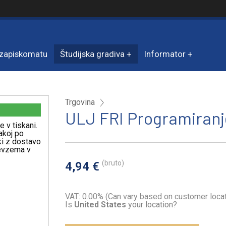
zapiskomatu
Študijska gradiva
Informator
Trgovina
ULJ FRI Programiranje 
e v tiskani.
akoj po
iki z dostavo
revzema v
(bruto)
4,94 €
VAT: 0.00% (Can vary based on customer locat
Is
United States
your location?