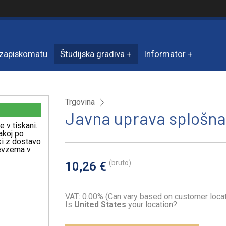
zapiskomatu
Študijska gradiva
Informator
Trgovina
Javna uprava splošna
e v tiskani.
akoj po
iki z dostavo
revzema v
(bruto)
10,26 €
VAT: 0.00% (Can vary based on customer locat
Is
United States
your location?