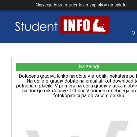
Največja baza študentskih zapiskov na spletu
O 
Na zalogi
Določena gradiva lahko naročite v e-obliki, nekatera pa l
Naročilo e-gradiv dobite na email ali kot download t
potrjenem plačilu. V primeru naročila gradiv v tiskani obl
na dom je rok dobave 1-3 dni. V primeru osebnega p
fotokopirnici pa ob vašem obisku.