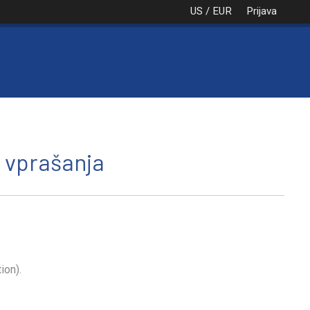
US / EUR
Prijava
NAROČILO
VAŠA KOŠARICA JE PRA
 vprašanja
ion).