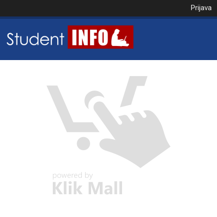
Prijava
NAROČILO
VAŠA KOŠARICA JE