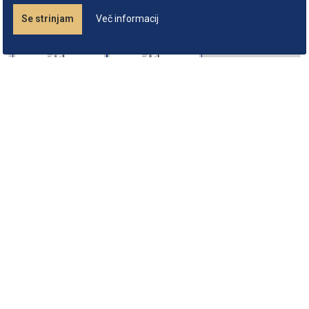
Se strinjam
Več informacij
O zapiskomatu
Podatki podjetja
Študijska gradiva
Informator