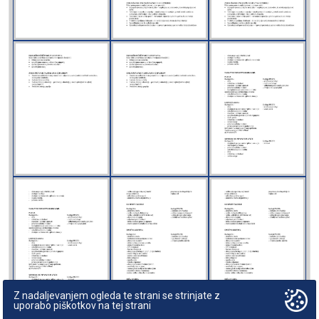
Z nadaljevanjem ogleda te strani se strinjate z
uporabo piškotkov na tej strani