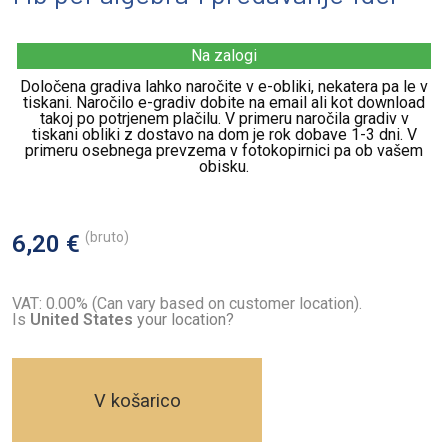
Na zalogi
Določena gradiva lahko naročite v e-obliki, nekatera pa le v
tiskani. Naročilo e-gradiv dobite na email ali kot download
takoj po potrjenem plačilu. V primeru naročila gradiv v
tiskani obliki z dostavo na dom je rok dobave 1-3 dni. V
primeru osebnega prevzema v fotokopirnici pa ob vašem
obisku.
(bruto)
6,20 €
VAT: 0.00% (Can vary based on customer location).
Is
United States
your location?
V košarico