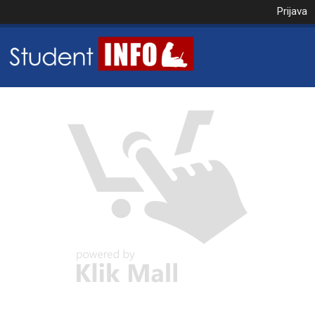
Prijava
NAROČILO
VAŠA KOŠARICA JE