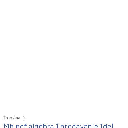
Trgovina
Mb pef algebra 1 predavanje 1del