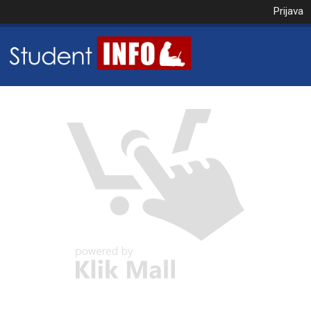
Prijava
NAROČILO
VAŠA KOŠARICA JE