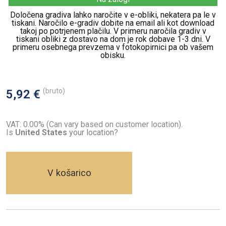
Določena gradiva lahko naročite v e-obliki, nekatera pa le v
tiskani. Naročilo e-gradiv dobite na email ali kot download
takoj po potrjenem plačilu. V primeru naročila gradiv v
tiskani obliki z dostavo na dom je rok dobave 1-3 dni. V
primeru osebnega prevzema v fotokopirnici pa ob vašem
obisku.
(bruto)
5,92 €
VAT: 0.00% (Can vary based on customer location).
Is
United States
your location?
V košarico