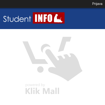
Prijava
NAROČILO
VAŠA KOŠARICA JE