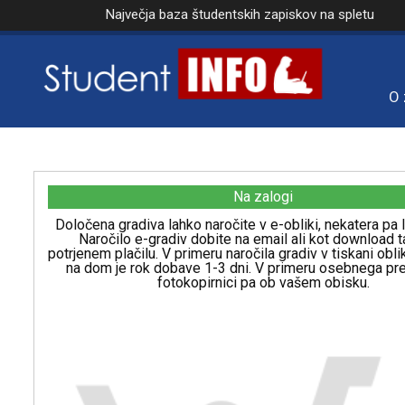
Največja baza študentskih zapiskov na spletu
O 
Na zalogi
Določena gradiva lahko naročite v e-obliki, nekatera pa l
Naročilo e-gradiv dobite na email ali kot download t
potrjenem plačilu. V primeru naročila gradiv v tiskani obl
na dom je rok dobave 1-3 dni. V primeru osebnega p
fotokopirnici pa ob vašem obisku.