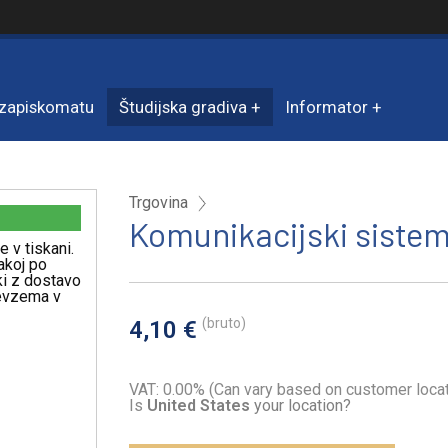
zapiskomatu
Študijska gradiva
Informator
Trgovina
Komunikacijski sistem
e v tiskani.
akoj po
iki z dostavo
revzema v
(bruto)
4,10 €
VAT: 0.00% (Can vary based on customer locat
Is
United States
your location?