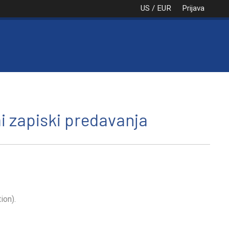
US / EUR
Prijava
NAROČILO
VAŠA KOŠARICA JE PRA
i zapiski predavanja
ion).