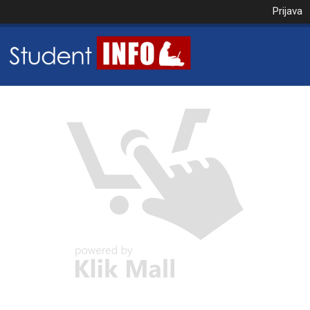
Prijava
NAROČILO
VAŠA KOŠARICA JE