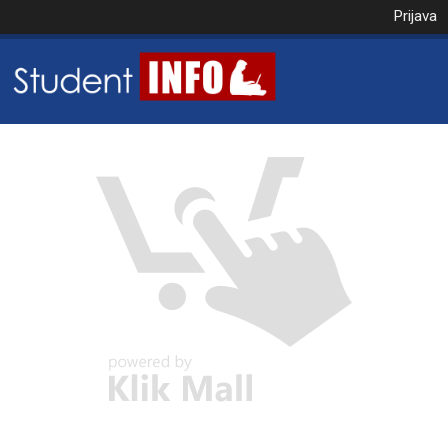
Prijava
NAROČILO
VAŠA KOŠARICA JE