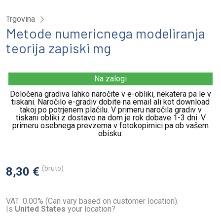
Trgovina
Metode numericnega modeliranja
teorija zapiski mg
Na zalogi
Določena gradiva lahko naročite v e-obliki, nekatera pa le v
tiskani. Naročilo e-gradiv dobite na email ali kot download
takoj po potrjenem plačilu. V primeru naročila gradiv v
tiskani obliki z dostavo na dom je rok dobave 1-3 dni. V
primeru osebnega prevzema v fotokopirnici pa ob vašem
obisku.
(bruto)
8,30 €
VAT: 0.00% (Can vary based on customer location).
Is
United States
your location?