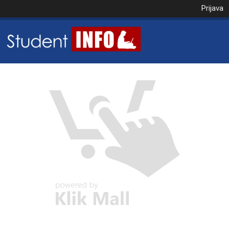
Prijava
NAROČILO
VAŠA KOŠARICA JE