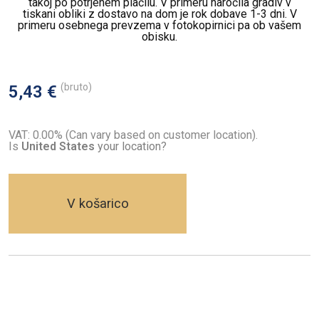
takoj po potrjenem plačilu. V primeru naročila gradiv v
tiskani obliki z dostavo na dom je rok dobave 1-3 dni. V
primeru osebnega prevzema v fotokopirnici pa ob vašem
obisku.
(bruto)
5,43 €
VAT: 0.00% (Can vary based on customer location).
Is
United States
your location?
V košarico