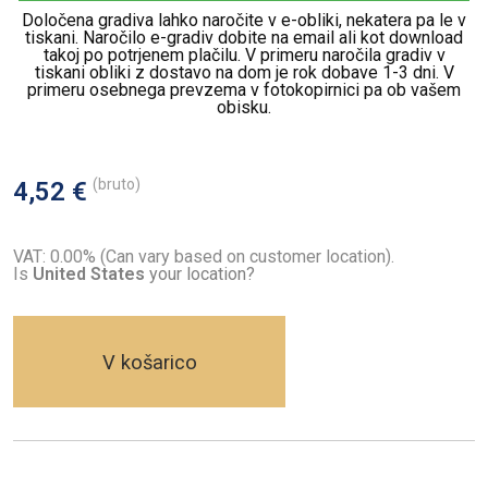
Določena gradiva lahko naročite v e-obliki, nekatera pa le v
tiskani. Naročilo e-gradiv dobite na email ali kot download
takoj po potrjenem plačilu. V primeru naročila gradiv v
tiskani obliki z dostavo na dom je rok dobave 1-3 dni. V
primeru osebnega prevzema v fotokopirnici pa ob vašem
obisku.
(bruto)
4,52 €
VAT: 0.00% (Can vary based on customer location).
Is
United States
your location?
V košarico