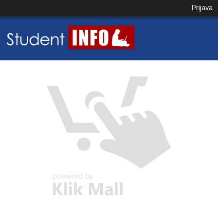
Prijava
NAROČILO
VAŠA KOŠARICA JE