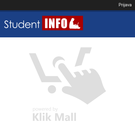
Prijava
NAROČILO
VAŠA KOŠARICA JE