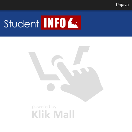
Prijava
NAROČILO
VAŠA KOŠARICA JE