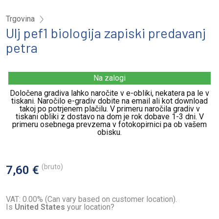
Trgovina
Ulj pef1 biologija zapiski predavanj
petra
Na zalogi
Določena gradiva lahko naročite v e-obliki, nekatera pa le v
tiskani. Naročilo e-gradiv dobite na email ali kot download
takoj po potrjenem plačilu. V primeru naročila gradiv v
tiskani obliki z dostavo na dom je rok dobave 1-3 dni. V
primeru osebnega prevzema v fotokopirnici pa ob vašem
obisku.
(bruto)
7,60 €
VAT: 0.00% (Can vary based on customer location).
Is
United States
your location?