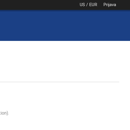
US / EUR
Prijava
NAROČILO
VAŠA KOŠARICA JE PRA
ion).