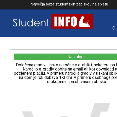
Največja baza študentskih zapiskov na spletu
O 
Na zalogi
Določena gradiva lahko naročite v e-obliki, nekatera pa l
Naročilo e-gradiv dobite na email ali kot download t
potrjenem plačilu. V primeru naročila gradiv v tiskani obl
na dom je rok dobave 1-3 dni. V primeru osebnega p
fotokopirnici pa ob vašem obisku.