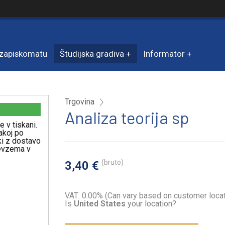
zapiskomatu
Študijska gradiva
Informator
Trgovina
Analiza teorija sp
e v tiskani.
akoj po
iki z dostavo
revzema v
(bruto)
3,40 €
VAT: 0.00% (Can vary based on customer locat
Is
United States
your location?