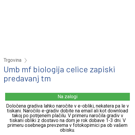
Trgovina
Umb mf biologija celice zapiski
predavanj tm
Na zalogi
Določena gradiva lahko naročite v e-obliki, nekatera pa le v
tiskani. Naročilo e-gradiv dobite na email ali kot download
takoj po potrjenem plačilu. V primeru naročila gradiv v
tiskani obliki z dostavo na dom je rok dobave 1-3 dni. V
primeru osebnega prevzema v fotokopirnici pa ob vašem
obisku.