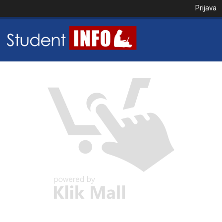
Prijava
NAROČILO
VAŠA KOŠARICA JE