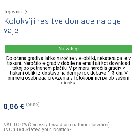
Trgovina
Kolokviji resitve domace naloge
vaje
Na zalogi
Določena gradiva lahko naročite v e-obliki, nekatera pa le v
tiskani. Naročilo e-gradiv dobite na email ali kot download
takoj po potrjenem plačilu. V primeru naročila gradiv v
tiskani obliki z dostavo na dom je rok dobave 1-3 dni. V
primeru osebnega prevzema v fotokopirnici pa ob vašem
obisku.
(bruto)
8,86 €
VAT: 0.00% (Can vary based on customer location).
Is
United States
your location?