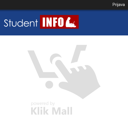
Prijava
NAROČILO
VAŠA KOŠARICA JE