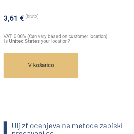
(bruto)
3,61 €
VAT: 0.00% (Can vary based on customer location).
Is
United States
your location?
V košarico
Ulj zf ocenjevalne metode zapiski
predavanj sc