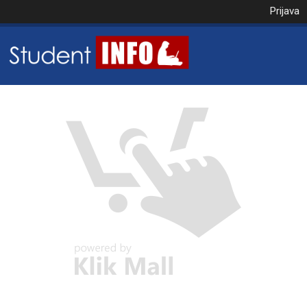
Prijava
NAROČILO
VAŠA KOŠARICA JE