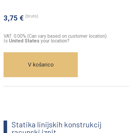
(bruto)
3,75 €
VAT: 0.00% (Can vary based on customer location).
Is
United States
your location?
V košarico
Statika linijskih konstrukcij
racunski izpit