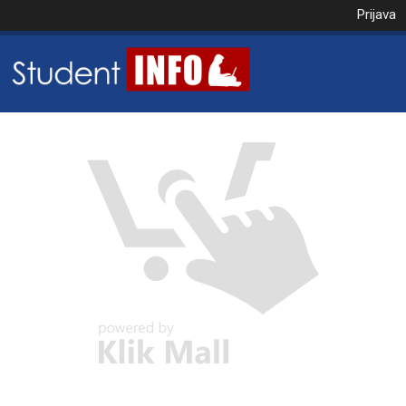
Prijava
NAROČILO
VAŠA KOŠARICA JE