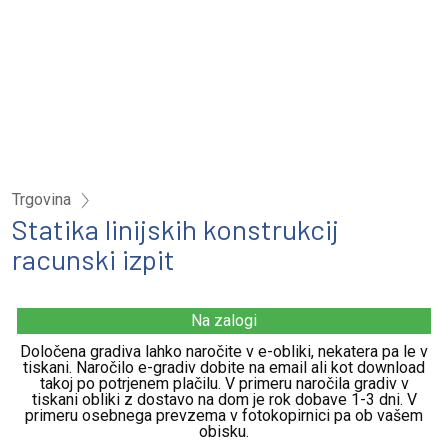
Trgovina
Statika linijskih konstrukcij
racunski izpit
Na zalogi
Določena gradiva lahko naročite v e-obliki, nekatera pa le v
tiskani. Naročilo e-gradiv dobite na email ali kot download
takoj po potrjenem plačilu. V primeru naročila gradiv v
tiskani obliki z dostavo na dom je rok dobave 1-3 dni. V
primeru osebnega prevzema v fotokopirnici pa ob vašem
obisku.