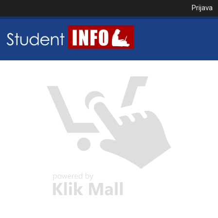
Prijava
NAROČILO
VAŠA KOŠARICA JE