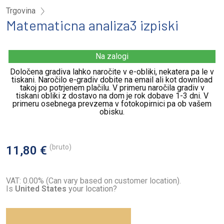
Trgovina
Matematicna analiza3 izpiski
Na zalogi
Določena gradiva lahko naročite v e-obliki, nekatera pa le v
tiskani. Naročilo e-gradiv dobite na email ali kot download
takoj po potrjenem plačilu. V primeru naročila gradiv v
tiskani obliki z dostavo na dom je rok dobave 1-3 dni. V
primeru osebnega prevzema v fotokopirnici pa ob vašem
obisku.
(bruto)
11,80 €
VAT: 0.00% (Can vary based on customer location).
Is
United States
your location?