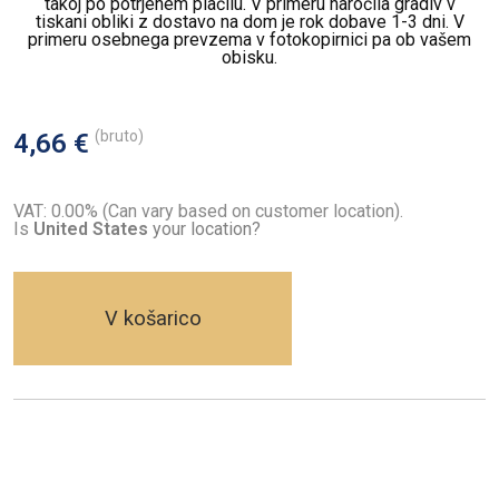
takoj po potrjenem plačilu. V primeru naročila gradiv v
tiskani obliki z dostavo na dom je rok dobave 1-3 dni. V
primeru osebnega prevzema v fotokopirnici pa ob vašem
obisku.
(bruto)
4,66 €
VAT: 0.00% (Can vary based on customer location).
Is
United States
your location?
V košarico