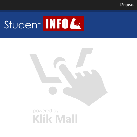
Prijava
NAROČILO
VAŠA KOŠARICA JE