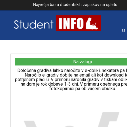
Največja baza študentskih zapiskov na spletu
O 
Na zalogi
Določena gradiva lahko naročite v e-obliki, nekatera pa l
Naročilo e-gradiv dobite na email ali kot download t
potrjenem plačilu. V primeru naročila gradiv v tiskani obl
na dom je rok dobave 1-3 dni. V primeru osebnega p
fotokopirnici pa ob vašem obisku.