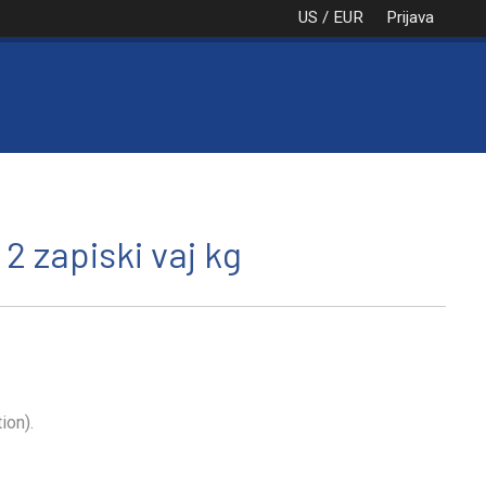
US / EUR
Prijava
NAROČILO
VAŠA KOŠARICA JE PRA
 2 zapiski vaj kg
ion).