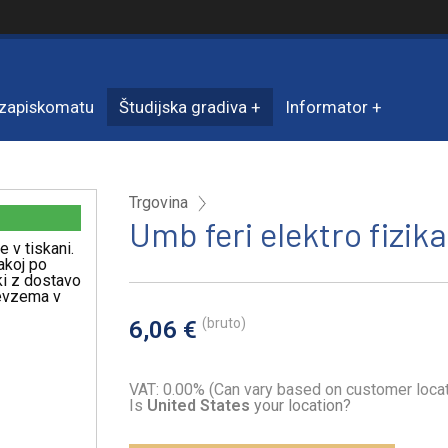
zapiskomatu
Študijska gradiva
Informator
Trgovina
Umb feri elektro fizika
e v tiskani.
akoj po
iki z dostavo
revzema v
(bruto)
6,06 €
VAT: 0.00% (Can vary based on customer locat
Is
United States
your location?