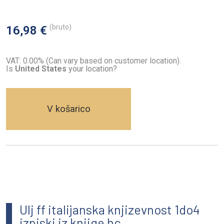
(bruto)
16,98 €
VAT: 0.00% (Can vary based on customer location).
Is
United States
your location?
V košarico
Ulj ff italijanska knjizevnost 1do4
izpiski iz knjige hc