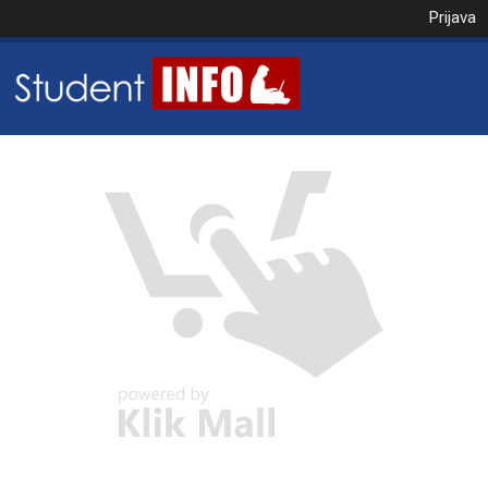
Prijava
NAROČILO
VAŠA KOŠARICA JE