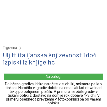
Trgovina
Ulj ff italijanska knjizevnost 1do4
izpiski iz knjige hc
Na zalogi
Določena gradiva lahko naročite v e-obliki, nekatera pa le v
tiskani. Naročilo e-gradiv dobite na email ali kot download
takoj po potrjenem plačilu. V primeru naročila gradiv v
tiskani obliki z dostavo na dom je rok dobave 1-3 dni. V
primeru osebnega prevzema v fotokopirnici pa ob vašem
obisku.