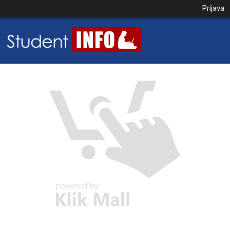
Prijava
NAROČILO
VAŠA KOŠARICA JE