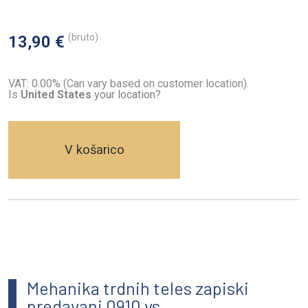
(bruto)
13,90 €
VAT: 0.00% (Can vary based on customer location).
Is
United States
your location?
V košarico
Mehanika trdnih teles zapiski
predavanj 0910 vs