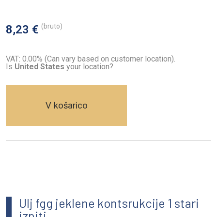
(bruto)
8,23 €
VAT: 0.00% (Can vary based on customer location).
Is
United States
your location?
V košarico
Ulj fgg jeklene kontsrukcije 1 stari
izpiti