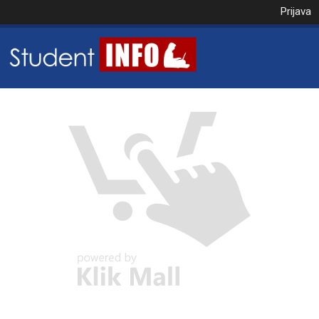
Prijava
NAROČILO
VAŠA KOŠARICA JE