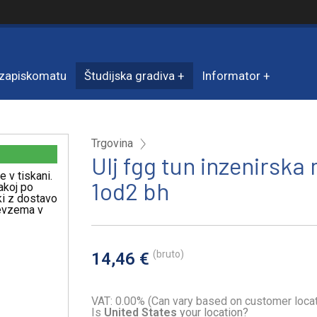
zapiskomatu
Študijska gradiva
Informator
Trgovina
Ulj fgg tun inzenirska
e v tiskani.
1od2 bh
akoj po
iki z dostavo
revzema v
(bruto)
14,46 €
VAT: 0.00% (Can vary based on customer locat
Is
United States
your location?