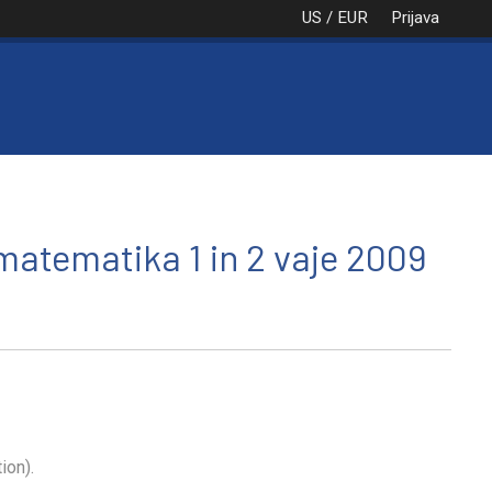
US / EUR
Prijava
NAROČILO
VAŠA KOŠARICA JE PRA
 matematika 1 in 2 vaje 2009
ion).