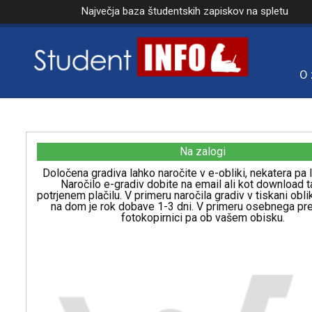
Največja baza študentskih zapiskov na spletu
O 
Na zalogi
Določena gradiva lahko naročite v e-obliki, nekatera pa l
Naročilo e-gradiv dobite na email ali kot download t
potrjenem plačilu. V primeru naročila gradiv v tiskani obl
na dom je rok dobave 1-3 dni. V primeru osebnega p
fotokopirnici pa ob vašem obisku.