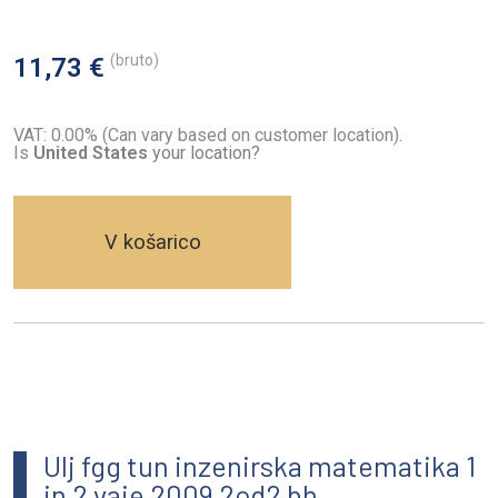
(bruto)
11,73 €
VAT: 0.00% (Can vary based on customer location).
Is
United States
your location?
V košarico
Ulj fgg tun inzenirska matematika 1
in 2 vaje 2009 2od2 bh