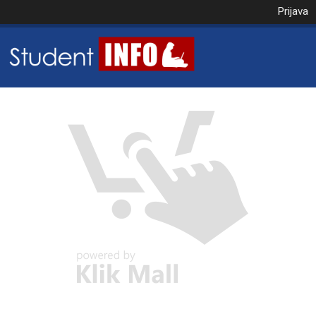
Prijava
NAROČILO
VAŠA KOŠARICA JE