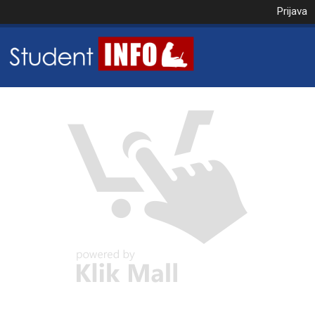
Prijava
NAROČILO
VAŠA KOŠARICA JE