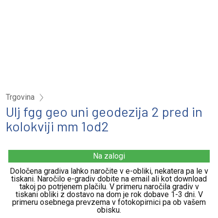
Trgovina
Ulj fgg geo uni geodezija 2 pred in
kolokviji mm 1od2
Na zalogi
Določena gradiva lahko naročite v e-obliki, nekatera pa le v
tiskani. Naročilo e-gradiv dobite na email ali kot download
takoj po potrjenem plačilu. V primeru naročila gradiv v
tiskani obliki z dostavo na dom je rok dobave 1-3 dni. V
primeru osebnega prevzema v fotokopirnici pa ob vašem
obisku.