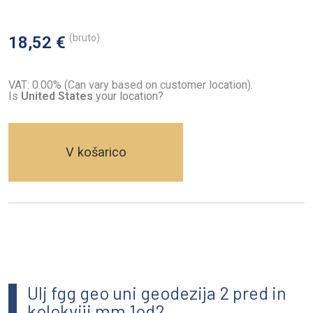
(bruto)
18,52 €
VAT: 0.00% (Can vary based on customer location).
Is
United States
your location?
V košarico
Ulj fgg geo uni geodezija 2 pred in
kolokviji mm 1od2