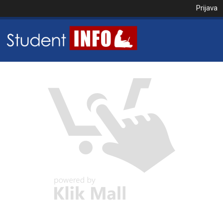
Prijava
NAROČILO
VAŠA KOŠARICA JE