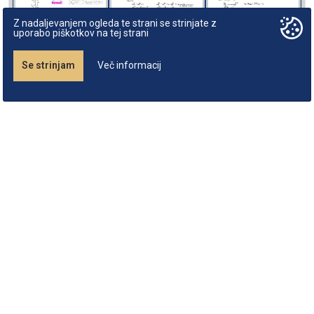
Z nadaljevanjem ogleda te strani se strinjate z
uporabo piškotkov na tej strani
Se strinjam
Več informacij
O zapiskomatu
Podatki podjetja
Študijska gradiva
Informator
Slovenia