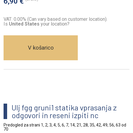
6,90 €
VAT: 0.00% (Can vary based on customer location).
Is
United States
your location?
V košarico
Ulj fgg gruni1 statika vprasanja z
odgovori in reseni izpiti nc
Predogled za strani 1, 2, 3, 4, 5, 6, 7, 14, 21, 28, 35, 42, 49, 56, 63 od
70