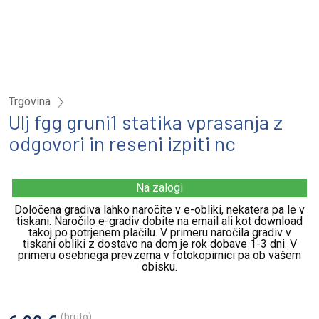
Trgovina
Ulj fgg gruni1 statika vprasanja z
odgovori in reseni izpiti nc
Na zalogi
Določena gradiva lahko naročite v e-obliki, nekatera pa le v
tiskani. Naročilo e-gradiv dobite na email ali kot download
takoj po potrjenem plačilu. V primeru naročila gradiv v
tiskani obliki z dostavo na dom je rok dobave 1-3 dni. V
primeru osebnega prevzema v fotokopirnici pa ob vašem
obisku.
(bruto)