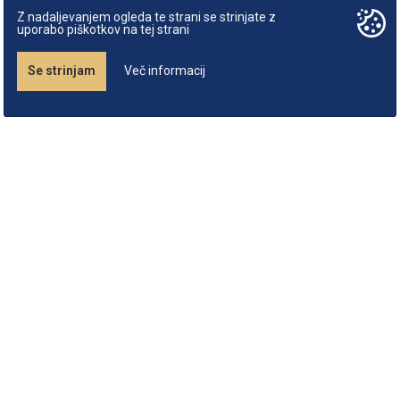
Z nadaljevanjem ogleda te strani se strinjate z
uporabo piškotkov na tej strani
Se strinjam
Več informacij
O zapiskomatu
Podatki podjetja
Študijska gradiva
Informator
Slovenia
kopirnica.pika@gmail.com