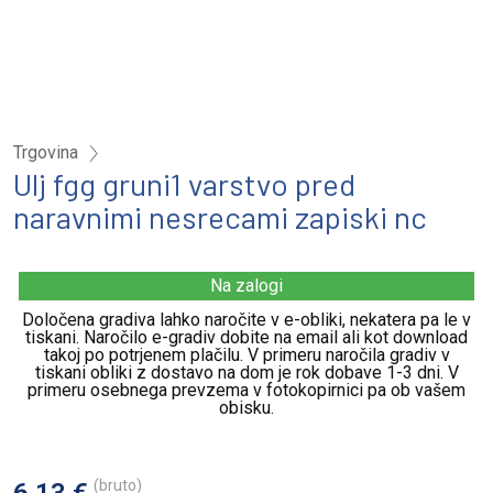
Trgovina
Ulj fgg gruni1 varstvo pred
naravnimi nesrecami zapiski nc
Na zalogi
Določena gradiva lahko naročite v e-obliki, nekatera pa le v
tiskani. Naročilo e-gradiv dobite na email ali kot download
takoj po potrjenem plačilu. V primeru naročila gradiv v
tiskani obliki z dostavo na dom je rok dobave 1-3 dni. V
primeru osebnega prevzema v fotokopirnici pa ob vašem
obisku.
(bruto)
6,13 €