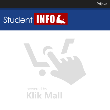
Prijava
NAROČILO
VAŠA KOŠARICA JE