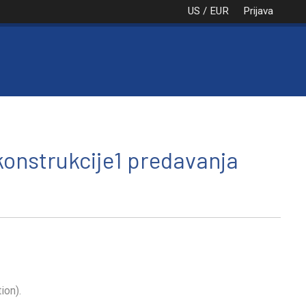
US / EUR
Prijava
NAROČILO
VAŠA KOŠARICA JE PRA
 konstrukcije1 predavanja
ion).