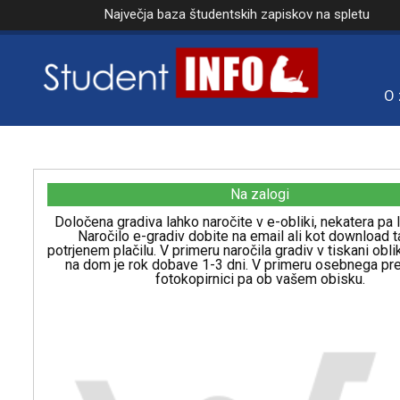
Največja baza študentskih zapiskov na spletu
O 
Na zalogi
Določena gradiva lahko naročite v e-obliki, nekatera pa l
Naročilo e-gradiv dobite na email ali kot download t
potrjenem plačilu. V primeru naročila gradiv v tiskani obl
na dom je rok dobave 1-3 dni. V primeru osebnega p
fotokopirnici pa ob vašem obisku.