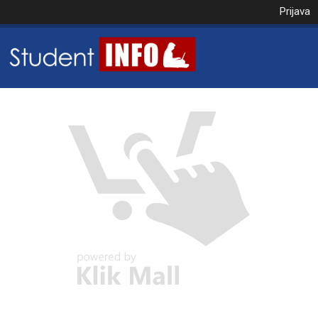
Prijava
NAROČILO
VAŠA KOŠARICA JE