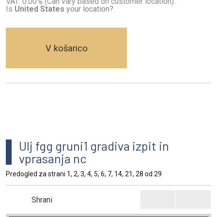
VAT: 0.00% (Can vary based on customer location).
Is
United States
your location?
V košarico
Ulj fgg gruni1 gradiva izpit in
vprasanja nc
Predogled za strani 1, 2, 3, 4, 5, 6, 7, 14, 21, 28 od 29
Shrani