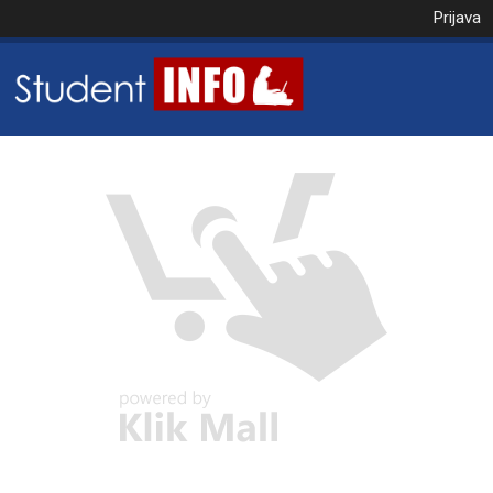
Prijava
NAROČILO
VAŠA KOŠARICA JE