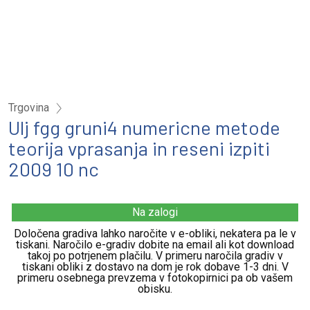
Trgovina
Ulj fgg gruni4 numericne metode
teorija vprasanja in reseni izpiti
2009 10 nc
Na zalogi
Določena gradiva lahko naročite v e-obliki, nekatera pa le v
tiskani. Naročilo e-gradiv dobite na email ali kot download
takoj po potrjenem plačilu. V primeru naročila gradiv v
tiskani obliki z dostavo na dom je rok dobave 1-3 dni. V
primeru osebnega prevzema v fotokopirnici pa ob vašem
obisku.