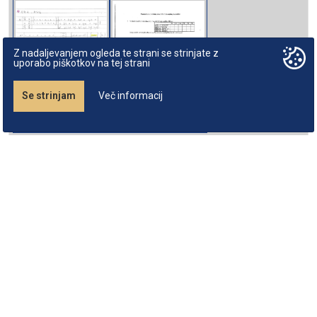
Z nadaljevanjem ogleda te strani se strinjate z
uporabo piškotkov na tej strani
Se strinjam
Več informacij
O zapiskomatu
Podatki podjetja
Študijska gradiva
Informator