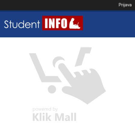
Prijava
NAROČILO
VAŠA KOŠARICA JE