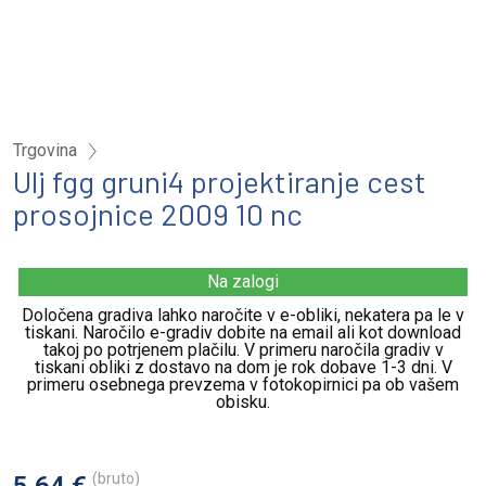
Trgovina
Ulj fgg gruni4 projektiranje cest
prosojnice 2009 10 nc
Na zalogi
Določena gradiva lahko naročite v e-obliki, nekatera pa le v
tiskani. Naročilo e-gradiv dobite na email ali kot download
takoj po potrjenem plačilu. V primeru naročila gradiv v
tiskani obliki z dostavo na dom je rok dobave 1-3 dni. V
primeru osebnega prevzema v fotokopirnici pa ob vašem
obisku.
(bruto)
5,64 €