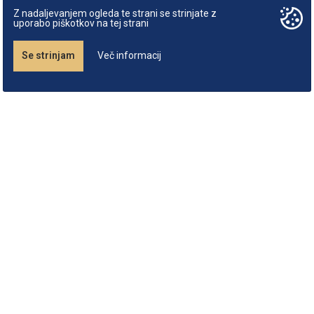
Z nadaljevanjem ogleda te strani se strinjate z
uporabo piškotkov na tej strani
Se strinjam
Več informacij
O zapiskomatu
Podatki podjetja
Študijska gradiva
Informator
Slovenia
kopirnica.pika@gmail.com