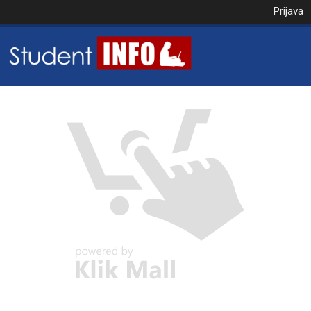
Prijava
NAROČILO
VAŠA KOŠARICA JE