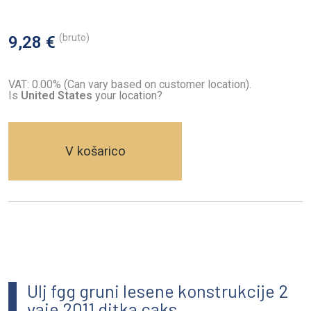
(bruto)
9,28 €
VAT: 0.00% (Can vary based on customer location).
Is
United States
your location?
V košarico
Ulj fgg gruni lesene konstrukcije 2
vaje 2011 ditka caks