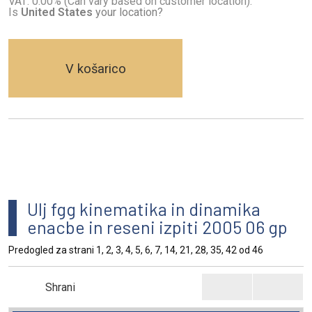
VAT: 0.00% (Can vary based on customer location).
Is
United States
your location?
V košarico
Ulj fgg kinematika in dinamika
enacbe in reseni izpiti 2005 06 gp
Predogled za strani 1, 2, 3, 4, 5, 6, 7, 14, 21, 28, 35, 42 od 46
Shrani