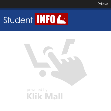
Prijava
NAROČILO
VAŠA KOŠARICA JE