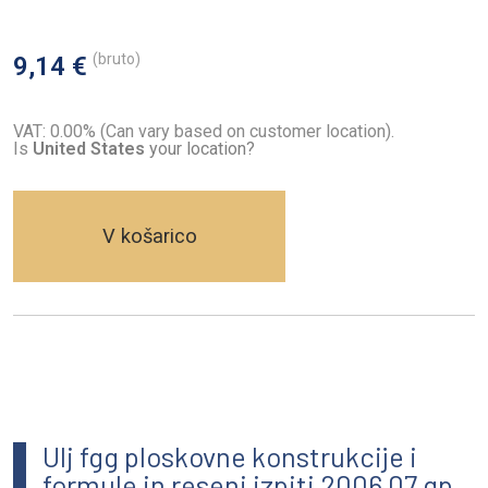
(bruto)
9,14 €
VAT: 0.00% (Can vary based on customer location).
Is
United States
your location?
V košarico
Ulj fgg ploskovne konstrukcije i
formule in reseni izpiti 2006 07 gp