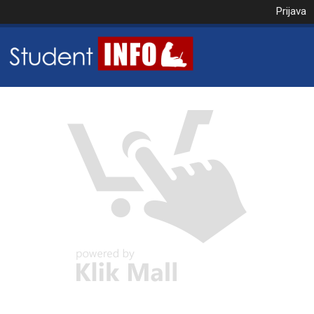
Prijava
NAROČILO
VAŠA KOŠARICA JE