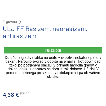
Trgovina
ULJ FF Rasizem, neorasizem,
antirasizem
Na zalogi
Določena gradiva lahko naročite v e-obliki, nekatera pa le v
tiskani. Naročilo e-gradiv dobite na email ali kot download
takoj po potrjenem plačilu. V primeru naročila gradiv v
tiskani obliki z dostavo na dom je rok dobave 1-3 dni. V
primeru osebnega prevzema v fotokopirnici pa ob vašem
obisku.
(bruto)
4,38 €