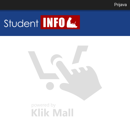
Prijava
NAROČILO
VAŠA KOŠARICA JE